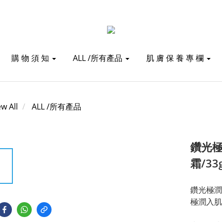
購 物 須 知
ALL /所有產品
肌 膚 保 養 專 欄
ew All
ALL /所有產品
鑽光極
霜/33
鑽光極潤
極潤入肌