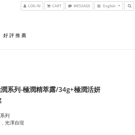
LOG IN
CART
MESSAGE
English
好 評 推 薦
潤系列-極潤精萃露/34g+極潤活妍
g
系列
．光澤自現