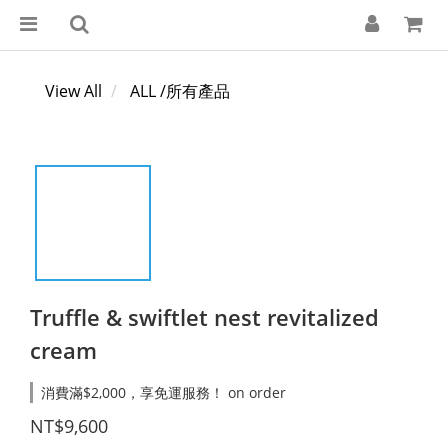
View All
ALL /所有產品
Truffle & swiftlet nest revitalized
cream
消費滿$2,000，享免運服務！ on order
NT$9,600