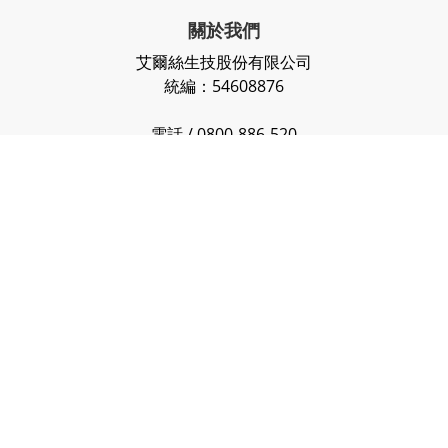
關於我們
艾爾絲生技股份有限公司
統編：54608876
電話 / 0800-886-520
時間 / 周一至週五 09:30-17:30
信箱 / service@irz.com.tw
媚力晶殿OSPA旗艦店
台中市南屯區益昌六街20號
聯絡我們
品牌介紹
會員優惠方式
常見問題Q&A
隱私權保護